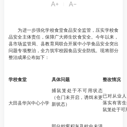


|
为进一步强化学校食堂食品安全监管，压实学校食
品安全主体责任，保障广大师生饮食安全。今年以来，
县市场监管局、县教育局联合开展中小学食品安全突出
问题专项整治，全力筑牢校园食品安全防线。现将部分
整治成果公布如下：
学校食堂
具体问题
整改情况
捕鼠笼处于不可用状态
已对从业人
（仓门未开启，诱饵未更
落实有害生
大田县华兴中心小学
新状态）
鼠笼处于可
部分纱窗积灰及蚊虫未清