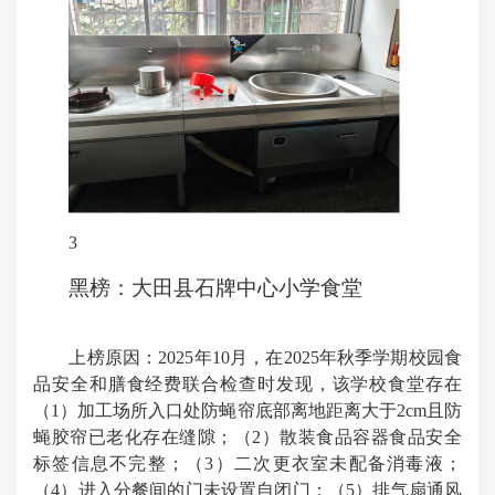
3
黑榜：大田县石牌中心小学食堂
上榜原因：
2025
年
10
月，在
2025
年秋季学期校园食
品安全和膳食经费联合检查时发现，该学校食堂存在
（
1
）加工场所入口处防蝇帘底部离地距离大于
2cm
且防
蝇胶帘已老化存在缝隙；（
2
）散装食品容器食品安全
标签信息不完整；（
3
）二次更衣室未配备消毒液；
（
4
）进入分餐间的门未设置自闭门；（
5
）排气扇通风