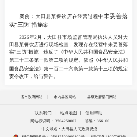
未妥善落
案例：大田县某餐饮店在经营过程中
实“三防”措施
案
2026
年
2
月，大田县市场监督管理局执法人员对大
田县某餐饮店进行现场检查，发现存在经营中
未妥善落
实“三防”措施
，违反了《中华人民共和国食品安全法》
第三十三条第一款第二项的规定。依照《
中华人民共和
国食品安全法
》
第一百二十六条第一款第十三项的规定
责令改正，给与警告。
省市政府网站
市内县区网站
县级政府部门网站
联系我们
|
站点地图
|
使用帮助
网站标识码： 3504250007
邮编：366100
中文域名：大田县人民政府.政务
闽公网安备号：
35042502000102号
闽ICP备11007282号