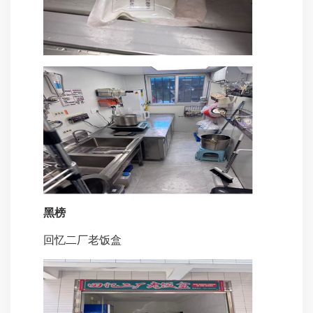
黑榜
回忆二厂老
饭盒