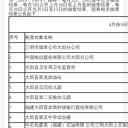
消〔2019〕190号）精神，每月5日、20日集中公开抽查
结果，每月5日公开上月16日至上月底的抽查结果，每
月20日公开当月1日至15日的抽查结果。现将相关抽查
结果公告如下：
4月份1
序号
检查对象名称
1
三明市烟草公司大田分公司
2
中国电信股份有限公司大田分公司
3
大田县卫生局卫生监督所
4
大田县英龙加油站
5
大田县贝贝幼儿园
6
大田县第二实验幼儿园
7
福建大田晋农商村镇银行股份有限公司
8
大田县第五中学综合楼
中石化森美（福建）石油有限 公司三明大田上京加
9