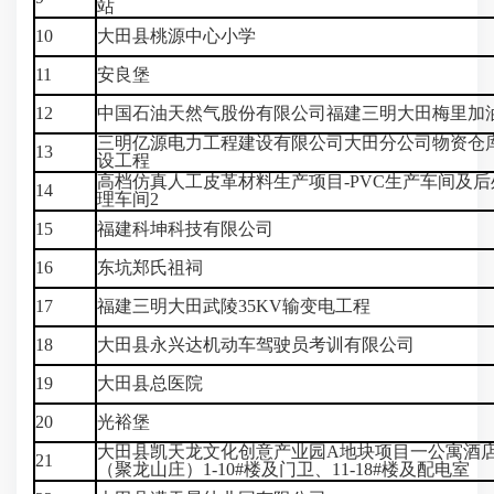
站
10
大田县桃源中心小学
11
安良堡
12
中国石油天然气股份有限公司福建三明大田梅里加
三明亿源电力工程建设有限公司大田分公司物资仓
13
设工程
高档仿真人工皮革材料生产项目-PVC生产车间及后
14
理车间2
15
福建科坤科技有限公司
16
东坑郑氏祖祠
17
福建三明大田武陵35KV输变电工程
18
大田县永兴达机动车驾驶员考训有限公司
19
大田县总医院
20
光裕堡
大田县凯天龙文化创意产业园A地块项目一公寓酒
21
（聚龙山庄）1-10#楼及门卫、11-18#楼及配电室