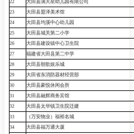
22
大田县满天星幼儿园有限公司
23
大田县盟泽美术馆
24
大田县均溪中心幼儿园
25
大田县城关第二小学
26
大田县建设镇中心卫生院
27
福建省大田县第二中学
28
大田县朝歌娱乐城
29
大田省东消防器材经营部
30
大田县豪悦休闲会所
31
大田县融辉商务宾馆
32
大田县太华镇卫生院迁建
33
（万安物业）福裕名城
34
大田县福万通大厦