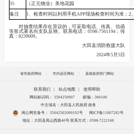
35
（正元物业）美地花园
备注
1、检查时间以利用手机APP现场检查时间为准；
对抽查结果存在异议的，可采取电话、传真、信函
等形式署名向支队反映。联系电话：0598-7561194；传
真：8239009。
大田县消防救援大队
2024年5月5日
省市政府网站
市内县区网站
县级政府部门网站
联系我们
|
站点地图
|
使用帮助
网站标识码： 3504250007
邮编：366100
中文域名：大田县人民政府.政务
闽公网安备号：
35042502000102号
闽ICP备11007282号
地址：大田县凤山西路40号 联系方式：0598-7222168