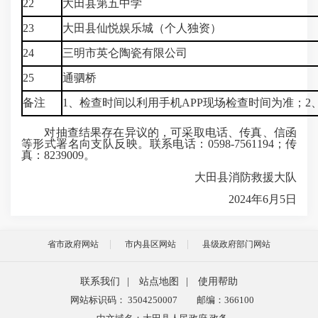
22
大田县第五中学
23
大田县仙悦娱乐城（个人独资）
24
三明市英仑陶瓷有限公司
25
通驷桥
备注
1、检查时间以利用手机APP现场检查时间为准；
对抽查结果存在异议的，可采取电话、传真、信函
等形式署名向支队反映。联系电话：0598-7561194；传
真：8239009。
大田县消防救援大队
2024年6月5日
省市政府网站
市内县区网站
县级政府部门网站
联系我们
|
站点地图
|
使用帮助
网站标识码： 3504250007
邮编：366100