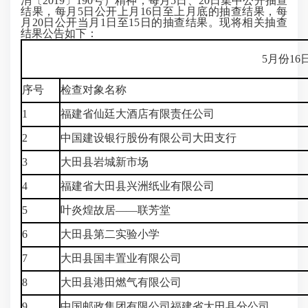
消〔2019〕190号）精神，每月5日、20日集中公开抽查
结果，每月5日公开上月16日至上月底的抽查结果，每
月20日公开当月1日至15日的抽查结果。现将相关抽查
结果公告如下：
5月份1
序号
检查对象名称
1
福建省仙廷大酒店有限责任公司
2
中国建设银行股份有限公司大田支行
3
大田县岩城新市场
4
福建省大田县兴洲纸业有限公司
5
叶炎煌故居——联芳堂
6
大田县第二实验小学
7
大田县国丰置业有限公司
8
大田县港田燃气有限公司
9
中国邮政集团有限公司福建省大田县分公司