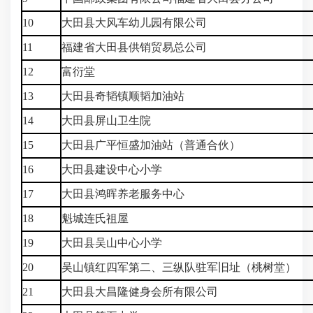
10
大田县大风车幼儿园有限公司
11
福建省大田县供销贸易总公司
12
富衍堂
13
大田县奇韬镇顺韬加油站
14
大田县屏山卫生院
15
大田县广平恒盛加油站（普通合伙）
16
大田县建设中心小学
17
大田县鸿晖养老服务中心
18
魁城连氏祖屋
19
大田县吴山中心小学
20
吴山镇红四军第二、三纵队驻军旧址（桃树堂）
21
大田县大昌隆健身会所有限公司