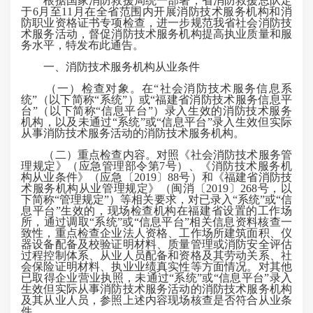
根据国家消防救援局统一部署，省消防救援总队定
于6月至11月在全省范围内开展消防技术服务机构和消
防职业资格证书专项检查，进一步规范我省社会消防技
术服务活动，督促消防技术服务机构提高执业质量和服
务水平，特发布此通告。
一、消防技术服务机构从业条件
（一）检查对象。在“社会消防技术服务信息系
统”（以下简称“系统”）或“福建省消防技术服务信息平
台”（以下简称“信息平台”）录入生效的消防技术服务
机构，以及未通过“系统”或“信息平台”录入生效但实际
从事消防技术服务活动的消防技术服务机构。
（二）重点检查内容。对照《社会消防技术服务管
理规定》（应急管理部令第7号）、《消防技术服务机
构从业条件》（应急〔2019〕88号）和《福建省消防技
术服务机构从业管理规定》（闽消〔2019〕268号，以
下简称“管理规定”）等相关要求，对已录入“系统”或“信
息平台”生效的，现场检查机构在福建省设置的工作场
所，通过调取“系统”或“信息平台”相关信息资料核查一
致性，重点检查企业法人资格、工作场所建筑面积、仪
器设备配备及校验证明材料、质量管理或消防安全评估
过程控制体系、从业人员配备和资格及其劳动关系、社
会保险证明材料、执业业绩真实性等方面情况。对其他
已取得企业营业执照，未通过“系统”或“信息平台”录入
生效但实际从事消防技术服务活动的消防技术服务机构
及其从业人员，参照上述内容现场核查是否符合从业条
件。