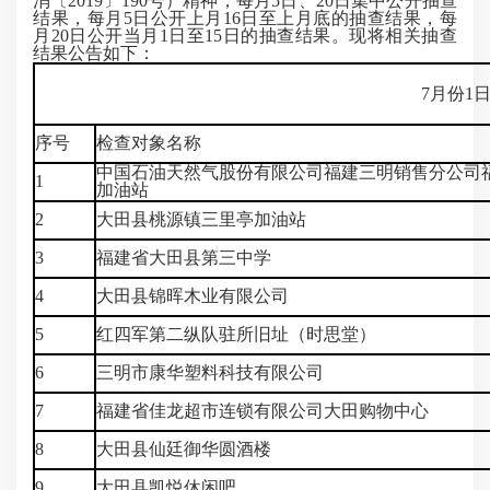
消〔2019〕190号）精神，每月5日、20日集中公开抽查
结果，每月5日公开上月16日至上月底的抽查结果，每
月20日公开当月1日至15日的抽查结果。现将相关抽查
结果公告如下：
7月份1
序号
检查对象名称
中国石油天然气股份有限公司福建三明销售分公司
1
加油站
2
大田县桃源镇三里亭加油站
3
福建省大田县第三中学
4
大田县锦晖木业有限公司
5
红四军第二纵队驻所旧址（时思堂）
6
三明市康华塑料科技有限公司
7
福建省佳龙超市连锁有限公司大田购物中心
8
大田县仙廷御华圆酒楼
9
大田县凯悦休闲吧