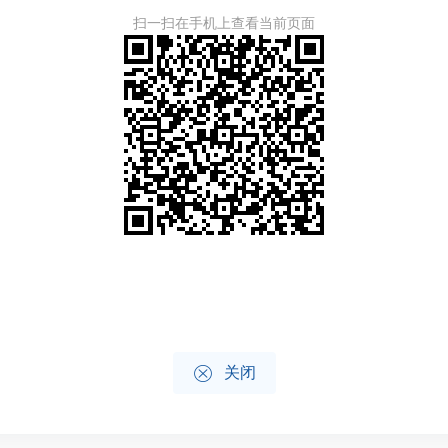
扫一扫在手机上查看当前页面

关闭