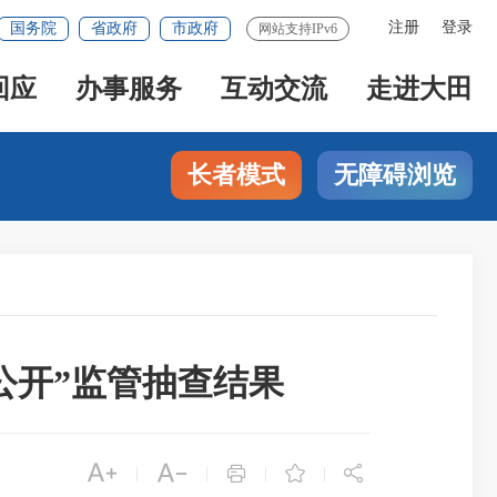
注册
登录
国务院
省政府
市政府
网站支持IPv6
回应
办事服务
互动交流
走进大田
长者模式
无障碍浏览
公开”监管抽查结果





|
|
|
|