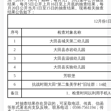
消〔2019〕190号）精神，每月5日、20日集中公开抽查
结果，每月5日公开上月16日至上月底的抽查结果，每
月20日公开当月1日至15日的抽查结果。现将相关抽查
结果公告如下：
12月份1
序号
检查对象名称
1
大田县城关第二幼儿园
2
大田县赤岩幼儿园
3
大田县温镇幼儿园
4
大田县实验幼儿园
5
芳联堡
6
抗战时期大田“第二集美学村”旧址群：14处
备注
1、检查时间以利用手机
对抽查结果存在异议的，可采取电话、传真、信函
等形式署名向支队反映。联系电话：0598-7561194；传