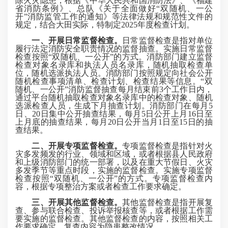
除火灾隐患，根据《中华人民共和国消防法》、《福建
省消防条例》、总队《关于全面做好“双随机、一公
开”消防监管工作的通知》等法律法规和规范性文件的
规定，结合大田实际，特制定2025年度检查计划。
一、开展日常监督检查。
日常监督检查是指对单位
履行法定消防安全职责情况的监督抽查。实施日常监督
检查按照“双随机、一公开”的方式。消防部门建立监督
检查对象名录库和执法人员名录库，随机抽取检查单
位，随机选派执法人员。消防部门按照规定向社会公开
随机检查事项清单、检查计划、检查结果等信息。“双
随机、一公开”消防监督抽查每月结束前3个工作日内，
通过平台随机抽取检查对象名录库中的检查对象、随机
选派检查人员，生成下月抽查计划。消防部门在每月5
日、20日集中公开抽查结果，每月5日公开上月16日至
上月底的抽查结果，每月20日公开当月1日至15日的抽
查结果。
二、开展专项监督检查。
专项监督检查是指针对火
灾多发频发的行业、领域和区域，或者根据县人民政府
和上级消防部门的统一部署，以及在重大节假日、火灾
多发季节等重点时段，实施的监督检查。实施专项监督
检查按照“双随机、一公开”的方式。专项监督检查内
容，根据专项整治方案或者检查工作要求确定。
三、开展其他监督检查。
其他监督检查是指开展复
查、参与联合检查、投诉举报核查等，或者根据工作需
要实施的监督检查。其他监督检查的内容，按照相关工
作要求确定，复查内容为隐患整改情况。