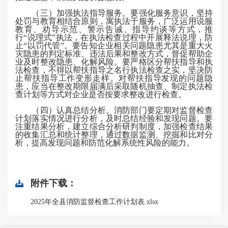
（三）加强执法指导服务。要强化服务意识，坚持
处罚与教育相结合原则，寓执法于服务，广泛运用说服
教育、劝导示范、警示告诫、指导约谈等方式，推
行“说理式”执法，在执法检查过程中开展释法说理，防
止“以罚代管”。要告知企业相关问题隐患尤其是重大火
灾隐患的判定标准、违法后果和整改方式，督促帮助企
业及时整改隐患、化解风险。要严格区分帮扶指导和执
法检查，不得以帮扶指导之名行执法检查之实，坚决防
止帮扶指导工作变形走样。对帮扶指导发现的问题隐
患，应当在整改期限届满后采取随机抽查、制定执法检
查计划等方式对企业是否按要求整改进行检查。
（四）认真总结分析。消防部门要定期对监督检查
计划落实情况进行分析，及时总结经验和发现问题。要
注重结果分析，建立综合分析研判制度，加强检查结果
的收集汇总和统计整理，通过数据监测、挖掘和比对分
析，提高发现问题和防范化解系统性风险的能力。
附件下载：
2025年全县消防监督检查工作计划表.xlsx