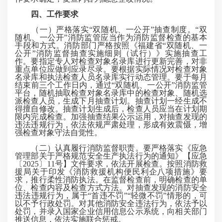
四、工作要求
（一）严格落实“双随机、一公开”抽查制度。“双
随机、一公开”消防监管应当作为消防监督检查的基本
手段和方式。消防部门严格按照《福建省“双随机、一
公开”消防监督抽查实施细则（试行）》实施抽查工
作。要指定专人对检查对象名录库进行更新完善，对非
重点单位应做到应录尽录。要根据实际情况对检查对象
名录库和执法检查人员名录库实行动态管理。要于每月
结束前三个工作日内，通过“双随机、一公开”消防监管
平台，随机抽取检查对象名录库中的检查对象、随机选
派检查人员，生成下月抽查计划。抽查计划一经生成不
得擅自修改。抽查计划生成后，检查人员应当在计划期
限内完成检查。加强抽查结果公示运用，对抽查发现的
违法违规行为，依法依规严肃处理，形成有效震慑，增
强检查对象守法自觉性。
（二）认真履行消防监督职责。要严格落实《应急
管理部关于严格规范安全生产执法行为的通知》【应急
〔2025〕11号】文件要求，依法开展检查。按照消防救
援局关于印发《消防救援机构便民利企八项措施》要
求，推行柔性消防执法。在监督检查前，明确检查的单
位、检查内容及检查方式方法。对抽查发现的消防安全
违法违规行为，属于“首违不罚”“轻微不罚”情形的，可
以不予行政处罚。对其他消防安全违法行为，依法予以
处罚，并录入国家企业信用信息公示系统，向相关部门
推送信息，依法实施联合惩戒。