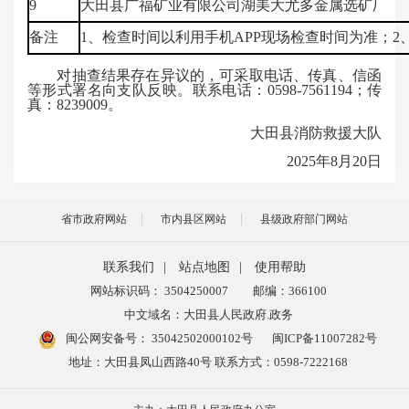
9
大田县广福矿业有限公司湖美大尤多金属选矿厂
备注
1、检查时间以利用手机APP现场检查时间为准；
对抽查结果存在异议的，可采取电话、传真、信函
等形式署名向支队反映。联系电话：0598-7561194；传
真：8239009。
大田县消防救援大队
2025年8月20日
省市政府网站
市内县区网站
县级政府部门网站
联系我们
|
站点地图
|
使用帮助
网站标识码： 3504250007
邮编：366100
中文域名：大田县人民政府.政务
闽公网安备号：
35042502000102号
闽ICP备11007282号
地址：大田县凤山西路40号 联系方式：0598-7222168