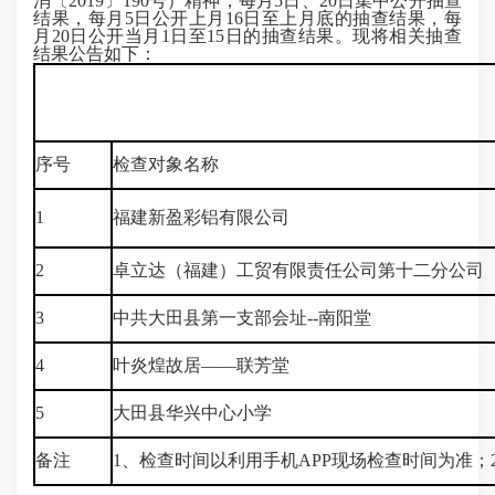
消〔2019〕190号）精神，每月5日、20日集中公开抽查
结果，每月5日公开上月16日至上月底的抽查结果，每
月20日公开当月1日至15日的抽查结果。现将相关抽查
结果公告如下：
序号
检查对象名称
1
福建新盈彩铝有限公司
2
卓立达（福建）工贸有限责任公司第十二分公司
3
中共大田县第一支部会址--南阳堂
4
叶炎煌故居——联芳堂
5
大田县华兴中心小学
备注
1、检查时间以利用手机APP现场检查时间为准