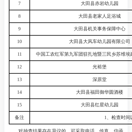
7
大田县赤岩幼儿园
8
大田县老家人足浴城
9
大田县机关事务保障中心
10
大田县大风车幼儿园有限公司
11
中国工农红军第九军团驻扎地暨三民乡苏维埃
12
光裕堡
13
深原堂
14
大田县福田御华圆酒楼
15
大田县红星幼儿园
备注
1、检查时间
对抽查结果存在异议的，可采取电话、传真、信函