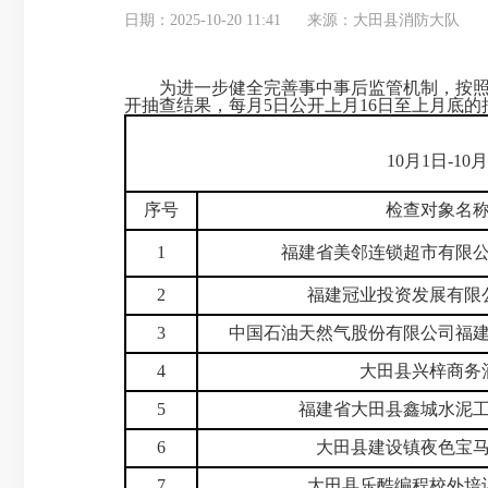
日期：2025-10-20 11:41
来源：大田县消防大队
为进一步健全完善事中事后监管机制，按照《关于
开抽查结果，每月5日公开上月16日至上月底的
10月1日-
序号
检查对象名
1
福建省美邻连锁超市有限
2
福建冠业投资发展有限
3
中国石油天然气股份有限公司福
4
大田县兴梓商务
5
福建省大田县鑫城水泥
6
大田县建设镇夜色宝
7
大田县乐酷编程校外培