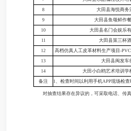
8
大田县海悦商务
9
大田县鱼颂鲜作
10
大田县名门会娱乐
11
大田县策三杯
12
高档仿真人工皮革材料生产项目-PV
13
大田县闽发车
14
大田小白鸥艺术培训学
备注
1、检查时间以利用手机APP现场检
对抽查结果存在异议的，可采取电话、传真、信函等