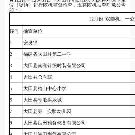
月1日起至12
月31日
，大田县消防救援大队将对以下单
位（场所）进行随机监督检查，现将随机抽查对象公告
如下：
12月份“双随机、一
序号
抽查单位
1
安良堡
2
福建省大田县第二中学
3
大田县南湖针织时装有限公司
4
大田县总医院
5
大田县梅山中心小学
6
大田县朝歌娱乐城
7
大田县第二实验幼儿园
8
大田县良田粮食储备有限公司
9
大田县港田燃气有限公司