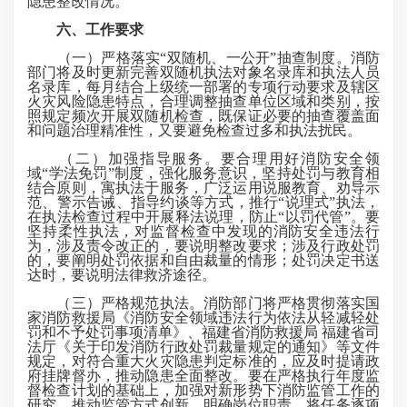
隐患整改情况。
六、工作要求
（一）严格落实“双随机、一公开”抽查制度。消防
部门将及时更新完善双随机执法对象名录库和执法人员
名录库，每月结合上级统一部署的专项行动要求及辖区
火灾风险隐患特点，合理调整抽查单位区域和类别，按
照规定频次开展双随机检查，既保证必要的抽查覆盖面
和问题治理精准性，又要避免检查过多和执法扰民。
（二）加强指导服务。要合理用好消防安全领
域“学法免罚”制度，强化服务意识，坚持处罚与教育相
结合原则，寓执法于服务，广泛运用说服教育、劝导示
范、警示告诫、指导约谈等方式，推行“说理式”执法，
在执法检查过程中开展释法说理，防止“以罚代管”。要
坚持柔性执法，对监督检查中发现的消防安全违法行
为，涉及责令改正的，要说明整改要求；涉及行政处罚
的，要阐明处罚依据和自由裁量的情形；处罚决定书送
达时，要说明法律救济途径。
（三）严格规范执法。消防部门将严格贯彻落实国
家消防救援局《消防安全领域违法行为依法从轻减轻处
罚和不予处罚事项清单》、福建省消防救援局 福建省司
法厅《关于印发消防行政处罚裁量规定的通知》等文件
规定，对符合重大火灾隐患判定标准的，应及时提请政
府挂牌督办，推动隐患全面整改。要在严格执行年度监
督检查计划的基础上，加强对新形势下消防监管工作的
研究，推动监管方式创新。明确岗位职责，将任务逐项