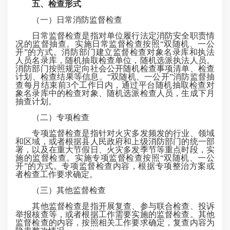
五、检查形式
（一）日常消防监督检查
日常监督检查是指对单位履行法定消防安全职责情
况的监督抽查。实施日常监督检查按照“双随机、一公
开”的方式。消防部门建立监督检查对象名录库和执法
人员名录库，随机抽取检查单位，随机选派执法人员。
消防部门按照规定向社会公开随机检查事项清单、检查
计划、检查结果等信息。“双随机、一公开”消防监督抽
查每月结束前3个工作日内，通过平台随机抽取检查对
象名录库中的检查对象、随机选派检查人员，
生成
下月
抽查计划。
（二）专项检查
专项监督检查是指针对火灾多发频发的行业、领域
和区域，或者根据县人民政府和上级消防部门的统一部
署，以及在重大节假日、火灾多发季节等重点时段，实
施的监督检查。实施专项监督检查按照“双随机、一公
开”的方式。专项监督检查内容，根据专项整治方案或
者检查工作要求确定。
（三）其他监督检查
其他监督检查是指开展复查、参与联合检查、投诉
举报核查等，或者根据工作需要实施的监督检查。其他
监督检查的内容，按照相关工作要求确定，复查内容为