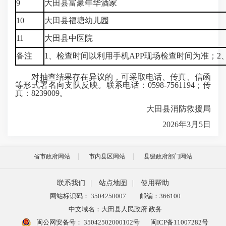
9
大田县富豪年华酒家
10
大田县福塘幼儿园
11
大田县中医院
备注
1、检查时间以利用手机APP现场检查时间为准；
对抽查结果存在异议的，可采取电话、传真、信函
等形式署名向支队反映。联系电话：0598-7561194；传
真：8239009。
大田县消防救援局
2026年3月5日
省市政府网站
市内县区网站
县级政府部门网站
联系我们
|
站点地图
|
使用帮助
网站标识码： 3504250007
邮编：366100
中文域名：大田县人民政府.政务
闽公网安备号：
35042502000102号
闽ICP备11007282号