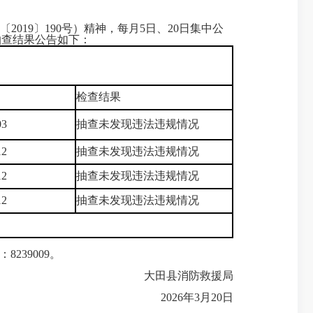
19〕190号）精神，每月5日、20日集中公
抽查结果公告如下：
检查结果
03
抽查未发现违法违规情况
12
抽查未发现违法违规情况
12
抽查未发现违法违规情况
12
抽查未发现违法违规情况
239009。
大田县消防救援局
2026年3月20日