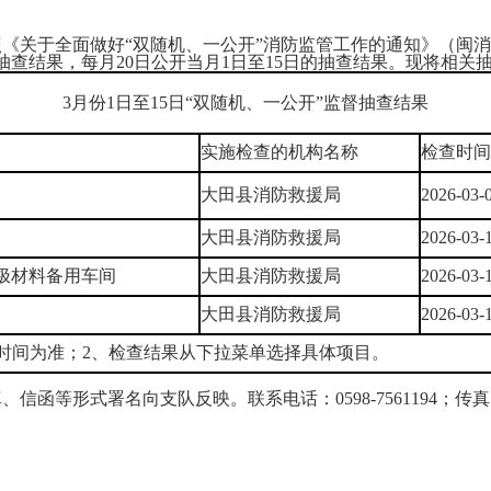
全面做好“双随机、一公开”消防监管工作的通知》（闽消〔20
抽查结果，每月20日公开当月1日至15日的抽查结果。现将相关
3月份1日至15日“双随机、一公开”监督抽查结果
实施检查的机构名称
检查时间
大田县消防救援局
2026-03-
大田县消防救援局
2026-03-
极材料备用车间
大田县消防救援局
2026-03-
大田县消防救援局
2026-03-
查时间为准；2、检查结果从下拉菜单选择具体项目。
形式署名向支队反映。联系电话：0598-7561194；传真：8