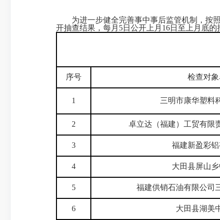
为进一步健全完善事中事后监管机制，按照《关于
开抽查结果，每月5日公开上月16日至上月底的
序号
检查对象
1
三明市康华塑料
2
卓立达（福建）工贸有限
3
福建新盈彩铝
4
大田县屏山乡
5
福建供销石油有限公司
6
大田县湖美