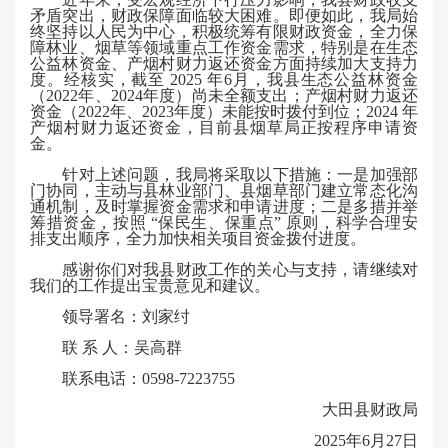
矛盾突出，财政保障面临较大困难。即便如此，我局始
终坚持以人民为中心，积极统筹有限财政资金，全力保
障林业、烟草等领域重点工作资金需求，特别是在生态
公益林资金、产烟村财力返还资金方面持续加大支持力
度。经核实，截至 2025 年6月，我县生态公益林资金
（2022年、2024年度）尚未全额支出；产烟村财力返还
资金（2022年、2023年度）未能按时拨付到位；2024 年
产烟村财力返还资金，目前县烟草局正按程序申请资
金。​
针对上述问题，我局将采取以下措施：一是加强部
门协同，主动与县林业部门、县烟草部门建立常态化沟
通机制，及时掌握资金需求和申请进度；二是多措并举
筹措资金，按照 “保民生、保重点” 原则，科学合理安
排支出顺序，全力加快相关项目资金拨付进度。​
感谢你们对我县财政工作的关心与支持，请继续对
我们的工作提出宝贵意见和建议。​
领导署名：刘家纣
联 系 人：吴高群
联系电话：0598-7223755
大田县财政局
2025年6月27日