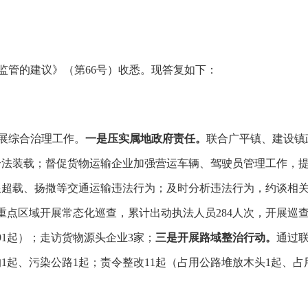
监管的建议》（第
66
号）收悉
。
现答复如下：
展综合治理工作。
一是压实属地政府责任。
联合广平镇、建设镇
合法装载；督促货物运输企业加强营运车辆、驾驶员管理工作，
限超载、扬撒等交通运输违法行为；及时分析违法行为，约谈相
等重点区域开展常态化巡查，累计出动执法人员284人次，开展巡查7
91起）；走访货物源头企业3家
；
三是开展路域整治行动。
通过
1起、污染公路1起；责令整改11起（占用公路堆放木头1起、占