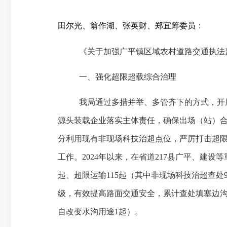
田尔光
、
翁作湖
、
张英财
、
郑宜筹委员
：
《
关于加强
广平镇区域
农村道路交通执法
一、
强化超限超载综合治理
我局通过多措并举、多管齐下的方式，开
源头装载企业落实主体责任，确保出场（站）
分利用现有非现场科技治超点位，严厉打击超
工作。
2024年以来，在省道217县广平、建设
起、超限运输115起（其中非现场科技治超查处
级，有效提高路面交通安全，累计查处填塞边沟
自改变水沟用途1起）。