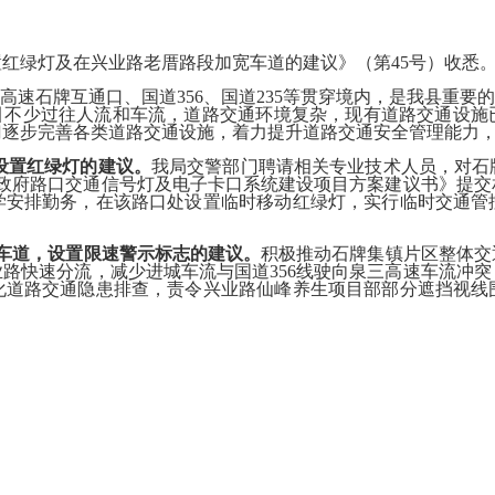
置红绿灯及在兴业路老厝路段加宽车道的建议》（第45号）收悉
高速石牌互通口、国道356、国道235等贯穿境内，是我县重要
吸引不少过往人流和车流，道路交通环境复杂，现有道路交通设施
门逐步完善各类道路交通设施，着力提升道路交通安全管理能力
设置红绿灯的建议。
我局交警部门聘请相关专业技术人员，对石
牌镇政府路口交通信号灯及电子卡口系统建设项目方案建议书》提
学安排勤务，在该路口处设置临时移动红绿灯，实行临时交通管
车道，设置限速警示标志的建议。
积极推动石牌集镇片区整体交
路快速分流，减少进城车流与国道356线驶向泉三高速车流冲
化道路交通隐患排查，责令兴业路仙峰养生项目部部分遮挡视线