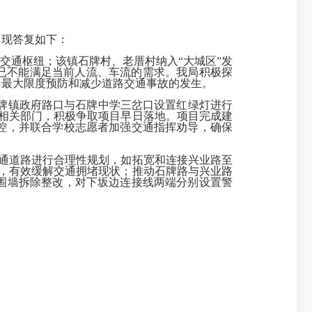
。现答复如下：
的交通枢纽；该镇石牌村、老厝村纳入“大城区”发
已不能满足当前人流、车流的需求。我局积极探
，最大限度预防和减少道路交通事故的发生。
牌镇政府路口与石牌中学三岔口设置红绿灯进行
交相关部门，积极争取项目早日落地。项目完成建
控，并联合学校志愿者加强交通指挥劝导，确保
通道路进行合理性规划，如拓宽和连接兴业路至
突，有效缓解交通拥堵现状；推动石牌路与兴业路
围墙拆除整改，对下坂边连接线两端分别设置警