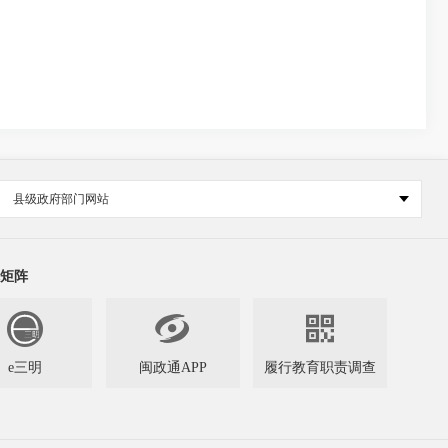
县级政府部门网站
矩阵


e三明
闽政通APP
履行教育职责调查