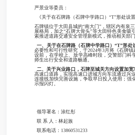
严景业等委员：
《关于在石牌路（石牌中学路口）“T”形处设
石牌镇位于大田县城的“南大门”，辖区内有泉三
展格局，加之“石牌大骨头”等大田特色美食
索推进道路交通安全管理新模式，推动相关部
一、关于在石牌路（石牌中学路口）“T”形处
必要性和可行性研究，于2024年3月将《石
设前，在学校上、放学高峰时段，交警部门科
师生出行安全和道路畅通。
二、关于兴业路口，石牌至城关方向设置加宽
高速口道路，实现高速口进城方向车流通过兴业
连接线加快完善设施，争取早日投入使用；强
示报闪灯。
领导署名：涂红彤
联 系 人：林起族
联系电话：13860531233