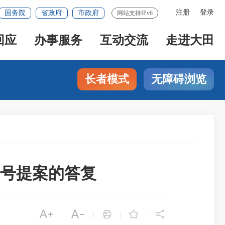
注册
登录
国务院
省政府
市政府
网站支持IPv6
回应
办事服务
互动交流
走进大田
长者模式
无障碍浏览
5号提案的答复





|
|
|
|