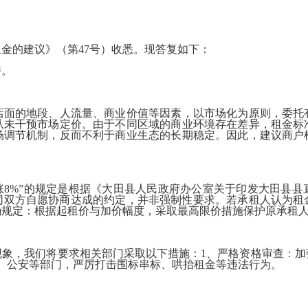
的建议》（第47号）收悉。现答复如下：
持。
的地段、人流量、商业价值等因素，以市场化为原则，委托
从未干预市场定价。由于不同区域的商业环境存在差异，租金标
场调节机制，反而不利于商业生态的长期稳定。因此，建议商户
8%”的规定是根据《大田县人民政府办公室关于印发大田县县
于合同双方自愿协商达成的约定，并非强制性要求。若承租人认为
确规定：根据起租价与加价幅度，采取最高限价措施保护原承租
，我们将要求相关部门采取以下措施：1、严格资格审查：加
、公安等部门，严厉打击围标串标、哄抬租金等违法行为。