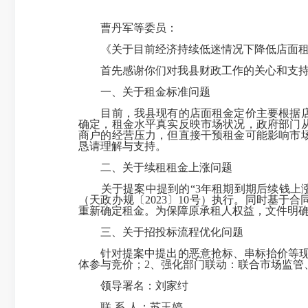
曹丹军等委员：
《关于目前经济持续低迷情况下降低店面租金
首先感谢你们对我县财政工作的关心和支
一、关于租金标准问题
目前，我县现有的店面租金定价主要根据店面
确定，租金水平真实反映市场状况，政府部门
商户的经营压力，但直接干预租金可能影响市
恳请理解与支持。
二、关于续租租金上涨问题
关于提案中提到的“3年租期到期后续钱上涨
（天政办规〔2023〕10号）执行。同时基
重新确定租金。为保障原承租人权益，文件明
三、关于招投标流程优化问题
针对提案中提出的恶意抢标、串标抬价等现象
体参与竞价；2、强化部门联动：联合市场监管
领导署名：刘家纣
联 系 人：苏玉婷