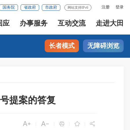
注册
登录
国务院
省政府
市政府
网站支持IPv6
回应
办事服务
互动交流
走进大田
长者模式
无障碍浏览
7号提案的答复





|
|
|
|