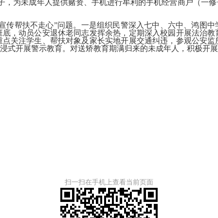
幌子，为未成年人提供赌资、手机进行牟利的手机经营商户（一修
宣传帮扶不走心”问题。
一是
组织民警深入七中、六中、鸿图中
班底，动员公安退休老同志发挥余热，定期深入校园开展法治教
名重点关注学生、帮扶对象及家长实地开展交通纠违，参观公安
沉浸式开展警示教育。
对送矫教育期满归来的未成年人，积极开展
扫一扫在手机上查看当前页面