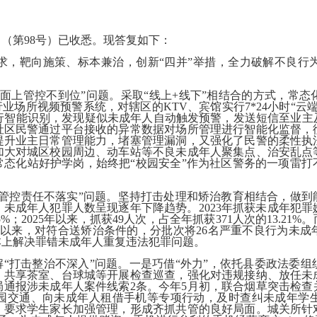
（第98号）已收悉。现答复如下：
求，靶向施策、标本兼治，创新“四并”举措，全力破解不良行
面上管控不到位”问题。
采取“线上+线下”相结合的方式，常
业场所视频预警系统，对辖区的KTV、宾馆实行7*24小时“云
进行智能识别，发现疑似未成年人自动触发预警，发送短信至业主
社区民警通过平台接收的异常数据对场所管理进行智能化监督，
提升业主日常管理能力，堵塞管理漏洞，又强化了民警的柔性执
加大对城区校园周边、动车站等不良未成年人聚集点、治安乱点
常态化站好护学岗，始终把“校园安全”作为社区警务的一项雷
管控责任不落实”问题。
坚持打击处理和矫治教育相结合，做到
成年人犯罪人数呈现逐年下降趋势。2023年抓获未成年犯罪嫌疑人
6.5%；2025年以来，抓获49人次，占全年抓获371人次的13
份以来，
对符合送矫治条件的，
分批
次将26名严重不良行为未成年
本上解决罪错未成年人重复违法犯罪问题。
解“打击整治不深入”问题。
一是
巧借“外力”，依托县委政法委
、共享茶室、台球城等开展检查巡查，强化对违规接纳、放任未
局通报涉未成年人案件线索2条。今年5月初，联合烟草突击检查
园交通、向未成年人租借手机等专项行动，及时查纠未成年学
，要求学生家长加强管理，形成齐抓共管的良好局面。城关所针