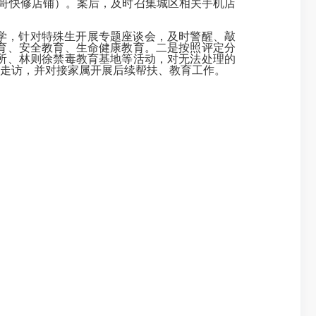
哥快修店铺）。案后，及时召集城区相关手机店
学，针对特殊生开展专题座谈会，及时警醒、敲
育、安全教育、生命健康教育。
二是
按照评定分
监所、林则徐禁毒教育基地等活动，对无法处理的
走访，并对接家属开展后续帮扶、教育工作。