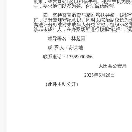
乱象，经营查处1起以租借手机、抵押手机为
主，要求他们以案为鉴、合法诚信经营。
四、坚持普宣教育与精准帮扶并举，破解“
打，提升遵规守纪意识。同时以综治副校长为
离法评分标准对未成年人分类管控，
组织35
涉罪未成年人，在办案场所进行模拟“羁押”，
领导署名：林起阳
联 系 人：苏荣地
联系电话：13559090866
大田县公安局
2025年6月26日
（此件主动公开）