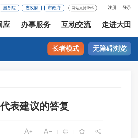
注册
登录
国务院
省政府
市政府
网站支持IPv6
回应
办事服务
互动交流
走进大田
长者模式
无障碍浏览
号代表建议的答复





|
|
|
|