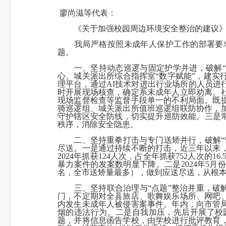
廖尚滋等代表：
《关于加强校园周边环境安全整治的建议》
我局严格按照未成年人保护工作的部署要
题。
一、坚持动态巡逻与固定护学并进，破解“
心、城关派出所综合指挥室“数字赋能”，建实行
理平台，通过AI技术对进出行业场所的人员
时开展现场核查，确定系未成年人立即劝离。
现场监督检查等监督手段单一的不利局面。既
骑巡逻组、城关派出所值班巡逻组联防协作，
守护辖区安全防线，切实提升巡防效能。
三是
秩序，消除安全隐患。
二、坚持重拳打击与专门送矫并行，破解“
尽送。
一是
通过持续不断的打击，近三年以来，未
2024年抓获124人次，占全年抓获752人次的1
暴力案件的发案数明显下降。
二是
2024年5月
名
，全市送矫量最多），做到应送尽送，从根
三、坚持联合治理与“点题”整治并重，破
门，不定期对全县旅店、歌舞娱乐场所、网吧
内发生未成年人被侵害案事件。年内，向市管
烟的违法行为。
二是
自我加压，先后开展了校
题，并将信息函告学校，由学校进行批评教育