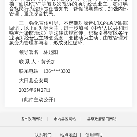
挡”“仙悦KTV”等被多次投诉的场所经营业主，签订噪
音扰民行为法律责任告知书，督促限期整改，加强内部
管理，避免噪音扰民。
三、强化宣传引导。不定期对噪音扰民的场所跟踪
回访，以正面劝导为主，进一步加强《中华人民共和国
噪声污染防治法》等法律法规宣传，积极引导辖区各行
业场所经营业主转变观念，变被动为主动，由被管理对
象变为管理参与者，形成良性循环。
领导署名：林起阳
联 系 人：黄长加
联系电话：136****3302
大田县公安局
2025年6月27日
（此件主动公开）
省市政府网站
市内县区网站
县级政府部门网站
联系我们
|
站点地图
|
使用帮助