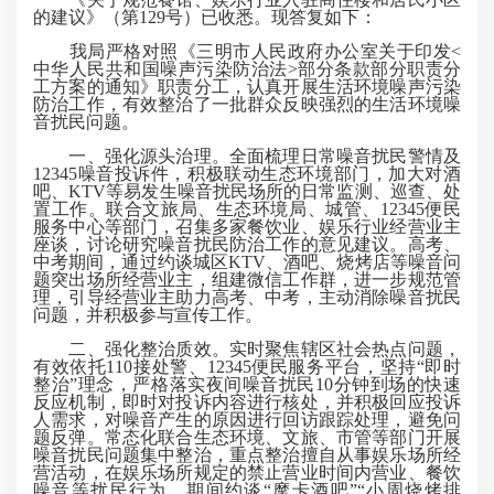
的建议》（第129号）已收悉。现答复如下：
我局严格对照《三明市人民政府办公室关于印发<
中华人民共和国噪声污染防治法>部分条款部分职责分
工方案的通知》职责分工，认真开展生活环境噪声污染
防治工作，有效整治了一批群众反映强烈的生活环境噪
音扰民问题。
一、强化源头治理。全面梳理日常噪音扰民警情及
12345噪音投诉件，积极联动生态环境部门，加大对酒
吧、KTV等易发生噪音扰民场所的日常监测、巡查、处
置工作。联合文旅局、生态环境局、城管、12345便民
服务中心等部门，召集多家餐饮业、娱乐行业经营业主
座谈，讨论研究噪音扰民防治工作的意见建议。高考、
中考期间，通过约谈城区KTV、酒吧、烧烤店等噪音问
题突出场所经营业主，组建微信工作群，进一步规范管
理，引导经营业主助力高考、中考，主动消除噪音扰民
问题，并积极参与宣传工作。
二、强化整治质效。实时聚焦辖区社会热点问题，
有效依托110接处警、12345便民服务平台，坚持“即时
整治”理念，严格落实夜间噪音扰民10分钟到场的快速
反应机制，即时对投诉内容进行核处，并积极回应投诉
人需求，对噪音产生的原因进行回访跟踪处理，避免问
题反弹。常态化联合生态环境、文旅、市管等部门开展
噪音扰民问题集中整治，重点整治擅自从事娱乐场所经
营活动，在娱乐场所规定的禁止营业时间内营业、餐饮
噪音等扰民行为，期间约谈“摩卡酒吧”“小周烧烤排