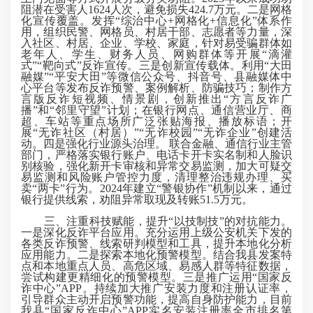
阻潜在受害人1624人次，避免损失424.7万元。
二是网格
化宣传覆盖。
发挥“综治中心+网格化+信息化”体系作
用，组织民警、网格员、村居干部、志愿者等力量，深
入社区、村居、企业、学校、家庭，针对易受骗群体如
老年人、学生、财务人员、网购群体等开展“滴灌
式”“靶向式”反诈宣传。
三是创新宣传载体。
利用“大田
融媒”“平安大田”等微信公众号、抖音号、县融媒体中
心平台等发布反诈预警、案例解析、防骗技巧；制作方
言版反诈短视频、情景剧，创新推出“方言反诈广
播”和“邻里守望”计划；在银行网点、通信营业厅、商
超、车站等重点场所广泛张贴海报、播放标语；开
展“无诈社区（村居）”“无诈校园”“无诈企业”创建活
动。
四是强化行业源头治理。
联合金融、通信行业主管
部门，严格落实银行账户、电话卡开卡实名制和人脸识
别核验，强化新开卡审核和异常交易监测，加大可疑交
易监测和风险账户管控力度，清理整治违规办理、买
卖“两卡”行为。2024年建立“警银协作”机制以来，通过
银行提供线索，劝阻异常取现及转账51.5万元。
三、注重科技赋能，提升“以技制技”的对抗能力。
一是深化反诈平台应用。
充分运用上级公安机关下发的
各类反诈预警、线索研判模型和工具，提升本地化分析
应用能力。
二是探索本地化预警模型。
结合我县发案特
点和本地重点人员、高危区域、易感人群等特征数据，
尝试构建更精细化的预警模型。
三是推广运用“国家反
诈中心”APP。
持续加大推广安装力度和注册认证率，
引导群众主动开启预警功能，提高自身防护能力，目前
我县“国家反诈中心”APP实名安装注册率全市排名第