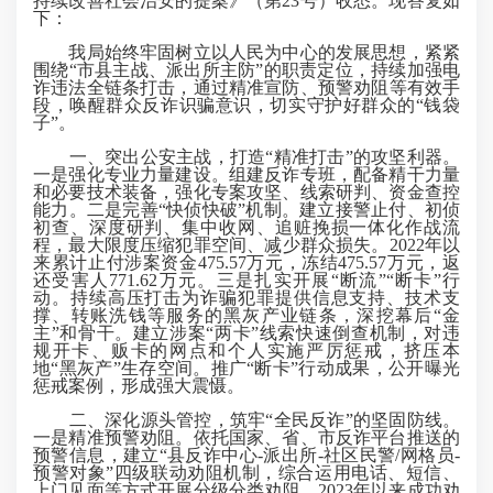
持续改善社会治安的提案》（第23号）收悉。现答复如
下：
我局始终
牢固树立以人民为中心的发展思想，紧紧
围绕“市县主战、派出所主防”的职责定位，
持续
加强电
诈违法全链条打击，通过
精准
宣防
、预警劝阻等有效手
段，
唤醒群众
反诈识骗意识
，切实守
护
好群众的“钱袋
子”。
一、突出公安主战，打造“精准打击”的攻坚利器。
一是强化专业力量建设。
组建反诈专班，配备精干力量
和必要技术装备，强化专案攻坚、线索研判、资金查控
能力。
二是完善“快侦快破”机制。
建立接警止付、初侦
初查、深度研判、集中收网、追赃挽损一体化作战流
程，最大限度压缩犯罪空间、减少群众损失。2022年以
来累计止付涉案资金475.57万元，冻结475.57万元，返
还受害人771.62万元。
三是扎实开展“断流”“断卡”行
动。
持续高压打击为诈骗犯罪提供信息支持、技术支
撑、转账洗钱等服务的黑灰产业链条，深挖幕后“金
主”和骨干。建立涉案“两卡”线索快速倒查机制，对违
规开卡、贩卡的网点和个人实施严厉惩戒，挤压本
地“黑灰产”生存空间。推广“断卡”行动成果，公开曝光
惩戒案例，形成强大震慑。
二、深化源头管控，筑牢“全民反诈”的坚固防线。
一是精准预警劝阻。
依托国家、省、市反诈平台推送的
预警信息，建立“县反诈中心-派出所-社区民警/网格员-
预警对象”四级联动劝阻机制，综合运用电话、短信、
上门见面等方式开展分级分类劝阻。2023年以来成功劝