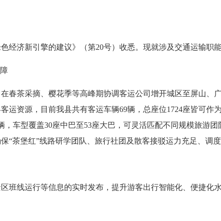
绿色经济新引擎的建议》（第
20
号）收悉。现就涉及交通运输职
保障
，在春茶采摘、樱花季等高峰期协调客运公司增开城区至屏山、
县客运资源，目前我县共有客运车辆
69
辆，总座位
1724
座皆可作
车辆，车型覆盖30座中巴至53座大巴，可灵活匹配不同规模旅游
保“
茶堡红”线路研学团队、旅行社团及散客接驳运力充足、调
景区班线运行等信息的实时发布，提升游客出行智能化、便捷化