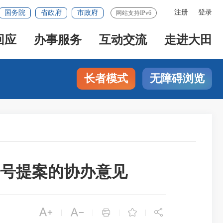
注册
登录
国务院
省政府
市政府
网站支持IPv6
回应
办事服务
互动交流
走进大田
长者模式
无障碍浏览
0号提案的协办意见





|
|
|
|