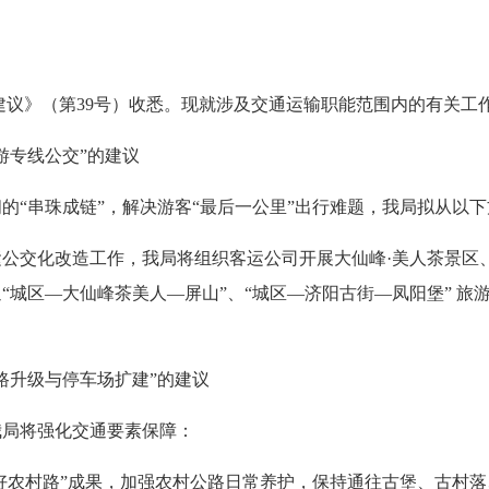
议》（第39号）收悉。
现就涉及交通运输职能范围内的有关工
游专线公交”的建议
的“串珠成链”，解决游客“最后一公里”出行难题，我局拟从以
运公交化改造工作，我局
将组织客运公司开展
大仙峰·美人茶景区
“城区—大仙峰茶美人—屏山”、“城区—济阳古街—凤阳堡” 旅
路升级与停车场扩建”的建议
我局将强化交通要素保障：
四好农村路”成果，加强农村公路日常养护，保持通往古堡、古村落