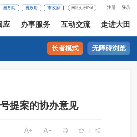
注册
登录
国务院
省政府
市政府
网站支持IPv6
回应
办事服务
互动交流
走进大田
长者模式
无障碍浏览
9号提案的协办意见





|
|
|
|