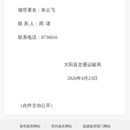
领导署名：朱云飞
联 系 人：周 珺
联系电话：8736016
大田县交通运输局
202
6
年
4
月
23
日
（此件
主动公开
）
省市政府网站
市内县区网站
县级政府部门网站