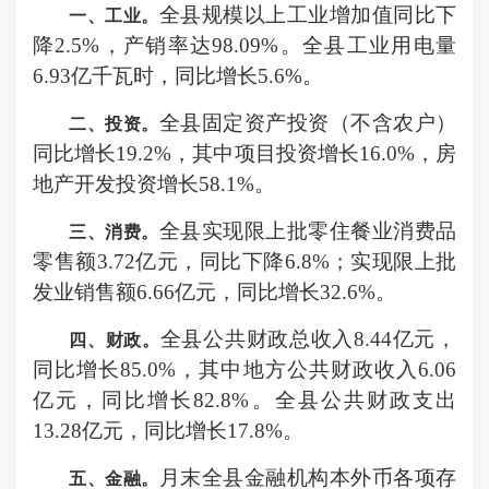
全县规模以上工业增加值同比
下
一、工业。
降
2.5
%，产销率达9
8.09
%。全县工业用电量
6.93
亿千瓦时，同比
增长
5.6
%。
全县固定资产投资（不含农户）
二、投资。
同比增长
19.2
%，其中项目投资增长
16.0
%，房
地产开发投资
增长
58.1
%。
全县实现限上批零住餐业消费品
三、消费。
零售额
3.72
亿元，同比
下降
6.8
%；实现限上批
发业销售额
6.66
亿元，同比增长
32.6
%。
全县公共财政总收入
8.44亿
元，
四、财政
。
同比增长
85.0%
，其中地方公共财政收入
6.06
亿
元，同比增长
82.8
%。全县公共财政支出
13.28亿
元，同比
增长
17.8
%
。
月末全县金融机构本外币各项存
五、金融。