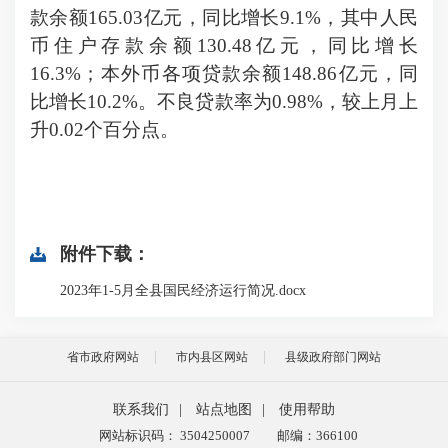
款余额
165.03亿
元，同比增长
9.1
%，其中人民
币住户存款余额
130.48亿
元，
同比
增长
16.3
%；本外币各项贷款余额
148.86亿
元，同
比增长
10.2
%。
不良贷款率为
0.98%，较上月上
升0.02个百分点。
附件下载：
2023年1-5月全县国民经济运行简况.docx
省市政府网站
市内县区网站
县级政府部门网站
联系我们
|
站点地图
|
使用帮助
网站标识码： 3504250007
邮编：366100