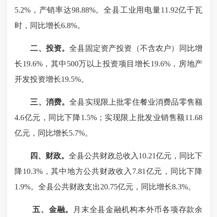
5.2
%，产销率达
98.88
%。全县工业用电量
11.92
亿千瓦
时，同比
增长
6.8
%。
二、投资。
全县固定资产投资（不含农户）同比增
长
19.6
%，其中
500万以上
投资项目增长
19.6
%，房地产
开发投资
增长
19.5
%。
三、消费。
全县实现限上批零住餐业消费品零售额
4.6
亿元，同比
下降
1.5
%；实现限上批发业销售额
11.68
亿元，同比增长
5.7
%。
四、财政
。
全县公共财政总收入
10.21亿
元，同比
下
降
10.3%
，其中地方公共财政收入
7.81亿
元，同比
下降
1.9
%。全县公共财政支出
20.75亿
元，同比
增长
8.3
%
。
五、金融。
月末全县金融机构本外币各项存款余