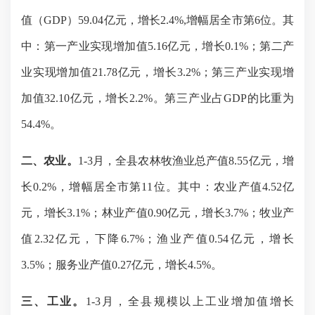
值（GDP）
59.04
亿元，增长
2.4
%,增幅居全市第
6
位。其
中：第一产业实现增加值
5.
16
亿元，增长
0.1
%；第二产
业实现增加值
21.78
亿元，增长
3.2
%；第三产业实现增
加值
32.10
亿元，增长
2.2
%。第三产业占GDP的比重为
54.4
%。
二、
农业。
1-3月，全县农林牧渔业总产值8.55亿元，增
长0.2%，增幅居全市第
11
位。其中：农业产值
4
.52
亿
元，增长
3.1
%；林业产值
0.90
亿元，增长
3.7
%；牧业产
值
2.32
亿元，下降
6.7%；渔业产值0.54亿元，增长
3.5%；服务业产值0.27亿元，增长4.5%。
三、工业。
1-3月，全县规模以上工业增加值增长