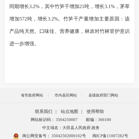
同期增长
3.2%
，其中竹笋干增加
21
吨，增长
3.1%
，茅草
增加
572
吨，增长
3.2%
。竹笋干产量增加主要原因：该
产品纯天然、口味佳、营养健康，林农对竹林管护意识
进一步增强。
省市政府网站
市内县区网站
县级政府部门网站
联系我们
|
站点地图
|
使用帮助
网站标识码： 3504250007
邮编：366100
中文域名：大田县人民政府.政务
闽公网安备号：
35042502000102号
闽ICP备11007282号