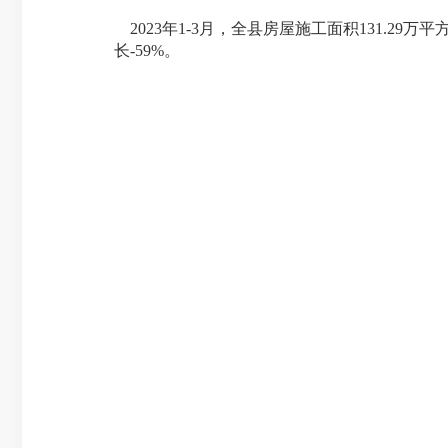
2023年
1-3月
，
全县房屋施工面积
131.29
长-59%。