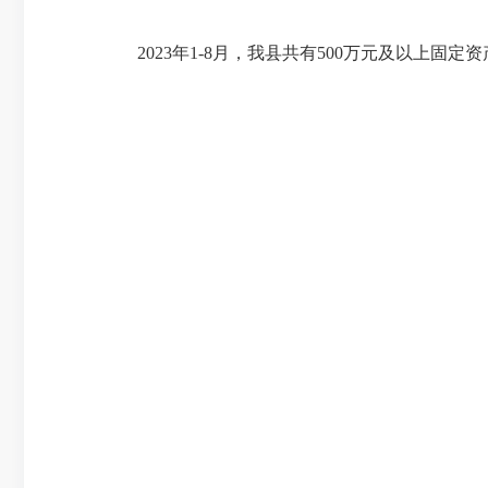
202
3
年
1-
8
月，
我县共有
500万元
及
以上
固定资