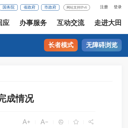
注册
登录
国务院
省政府
市政府
网站支持IPv6
回应
办事服务
互动交流
走进大田
长者模式
无障碍浏览
资完成情况





|
|
|
|