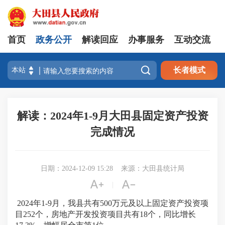
首页
政务公开
解读回应
办事服务
互动交流

长者模式
解读：2024年1-9月大田县固定资产投资
完成情况
日期：2024-12-09 15:28
来源：大田县统计局


|
202
4
年
1-
9
月，
我县共有
500万元
及
以上
固定资产投资项
目
252
个，房地产
开发
投资项目共有
18
个，同比增长