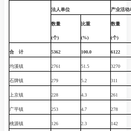
法人单位
产业活动
数量
比重
数量
(个)
(%)
(个)
合 计
5362
100.0
6122
均溪镇
2761
51.5
3270
石牌镇
279
5.2
311
上京镇
228
4.3
261
广平镇
253
4.7
278
桃源镇
126
2.3
142