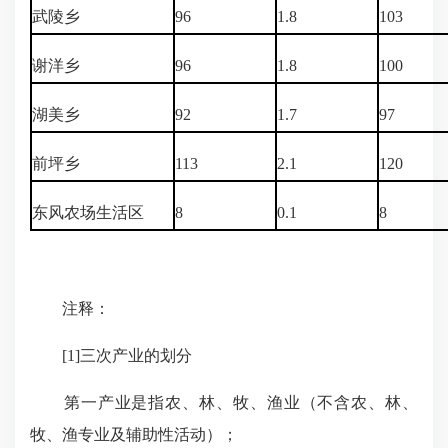
武陵乡
96
1.8
103
谢洋乡
96
1.8
100
湖美乡
92
1.7
97
前坪乡
113
2.1
120
东风农场生活区
8
0.1
8
注释：
[1]三次产业的划分
第一产业是指农、林、牧、渔业（不含农、林、
牧、渔专业及辅助性活动）；