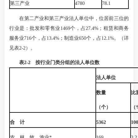
第三产业
4780
78.1
在第二产业和第三产业法人单位中，位居前三位的
行业是：批发和零售业1469个，占27.4%；租赁和商务
服务业716个，占13.4%；制造业650个，占12.1%。（详
见表2-2）。
表2-2 按行业门类分组的法人单位数
法人单位
数量
比
（
个
）
（
合 计
5362
100
农、林、牧、渔业*
169
3.2