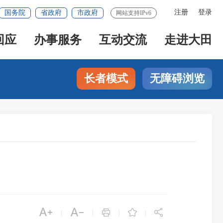
注册
登录
国务院
省政府
市政府
网站支持IPv6
回应
办事服务
互动交流
走进大田
长者模式
无障碍浏览





|
|
|
|