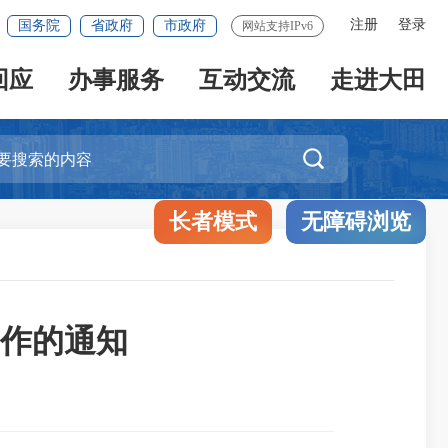
注册
登录
国务院
省政府
市政府
网站支持IPv6
回应
办事服务
互动交流
走进大田

长者模式
无障碍浏览
作的通知