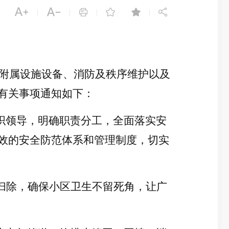






|
|
|
|
及附属设施设备、消防及秩序维护以及
有关事项通知如下：
织领导，明确职责分工，全面落实安
效的安全防范体系和管理制度，切实
扫除，确保小区卫生不留死角，让广