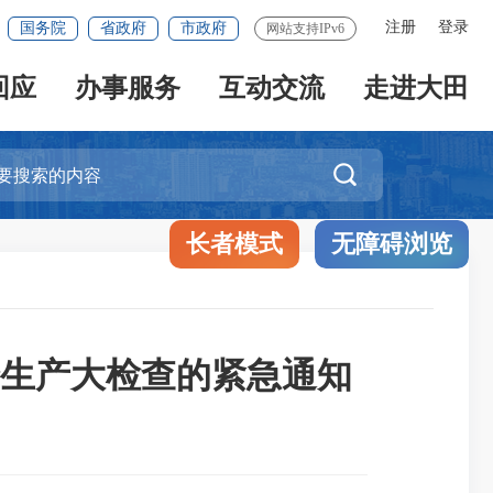
注册
登录
国务院
省政府
市政府
网站支持IPv6
回应
办事服务
互动交流
走进大田

长者模式
无障碍浏览
生产大检查的紧急通知