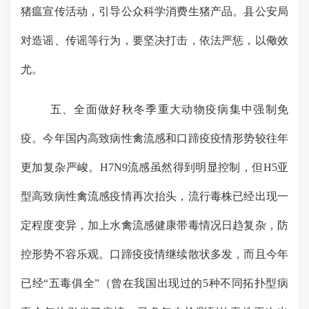
猪瘟宣传活动，引导公众科学消费生猪产品。县公安局
对造谣、传谣等行为，要坚决打击，依法严惩，以儆效
尤。
五、全面做好秋冬季重大动物疫病集中强制免
疫。
今年国内高致病性禽流感和口蹄疫疫情形势较往年
更加复杂严峻。
H7N9流感虽然得到明显控制，但H5亚
型高致病性禽流感疫情再次抬头，流行毒株已经出现一
定程度变异，加上水禽流感健康带毒情况日趋复杂，防
控形势不容乐观。口蹄疫疫情
继续散状多发
，而且今年
已经“五毒俱全”（曾在我国出现过的5种不同拓扑型病