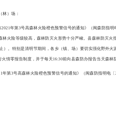
（林）场
：
布
2021年第3号高森林火险橙色预警信号的通知》（闽森防指明电
森林火险等级较高
，
森林防灭火形势十分严峻。
县森林防灭火
0止
）。
特别是清明节期间，各乡（镇、场）要切实
强化野外火
行火情零报告制度，并于每天
16:30前向县森防办报告当天森
021年第3号高森林火险橙色预警信号的通知》（闽森防指明电〔2