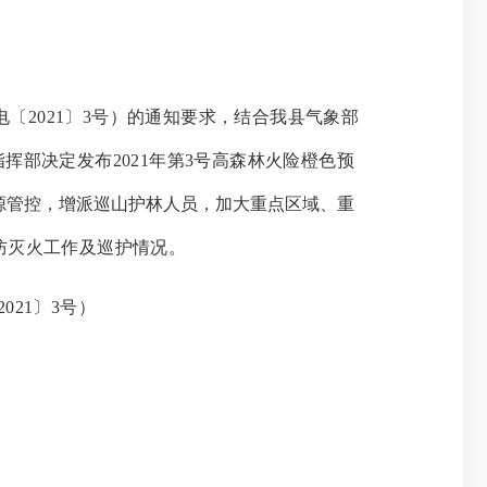
〔2021〕3号）
的通知要求，结合我县气象部
指挥部决定发布
202
1
年第
3
号高森林火险橙色预
源管控，增派巡山护林人员，加大重点区域、重
林防灭火工作及巡护情况。
021〕3号）