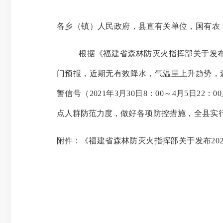
各乡（镇）人民政府，县直有关单位
，
国有农
根据
《福建省森林防灭火指挥部关于发
门预报，
近期无有效降水，
气温呈
上
升趋势，
警信号（
202
1
年
3
月
30
日
8：00
～
4
月
5
日
22：0
点人群防范力度，
做好各项防控措施，全县实
附件：
《福建省森林防灭火指挥部关于发布
2