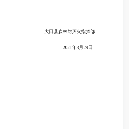
大田县
森林
防灭火
指挥部
20
21
年
3
月
29
日