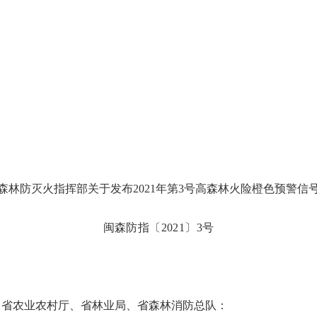
森林防灭火指挥部关于发布
202
1
年第
3
号高森林火险橙色预警信
闽森防指〔
2021〕3号
，省农业农村厅、省林业局、省森林消防总队：