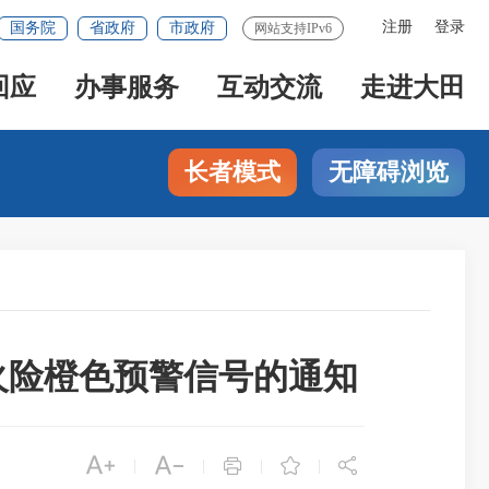
注册
登录
国务院
省政府
市政府
网站支持IPv6
回应
办事服务
互动交流
走进大田
长者模式
无障碍浏览
火险橙色预警信号的通知





|
|
|
|