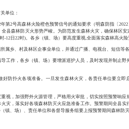
有关单位：
年第2号高森林火险橙色预警信号的通知要求（明森防指〔2022
，全县森林防灭火形势严峻。为防范发生森林火灾，确保林区安
12时-12日22时)。各乡（镇、场）要高度重视,全面落实森林高火
属乡、村及林区企事业单位，并通过广播、电视台、短信等各
工作，各乡（镇、场）要增派巡护人员，及时发现并制止野外
好防扑火各项准备。一旦发生森林火灾，各责任单位要立即启
视，加强野外火源管理，严格用火审批，切实按照预警响应规
火灾，落实好各项森林防灭火应急准备工作。预警期间全县实行火
乡（镇、场）、责任单位和各督导服务组要上报预警期间森林防