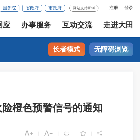
注册
登录
国务院
省政府
市政府
网站支持IPv6
回应
办事服务
互动交流
走进大田
长者模式
无障碍浏览
火险橙色预警信号的通知





|
|
|
|