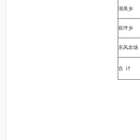
湖美乡
前坪乡
东风农场
合
计