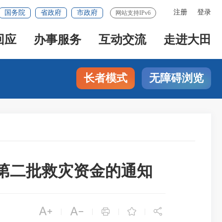
注册
登录
国务院
省政府
市政府
网站支持IPv6
回应
办事服务
互动交流
走进大田
长者模式
无障碍浏览
级第二批救灾资金的通知





|
|
|
|