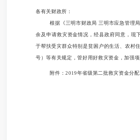
各
有关财政所
：
根据《
三明市
财政
局
三明市
应急管理
余及申请救灾资金情况
，
经
县
政府同意，现
于帮扶受灾群众特别是贫困户的生活、农村
号
）
等有关规定，
管好用好救灾资金，加强项
附件：
2019
年
省级第二批救灾资金
分配