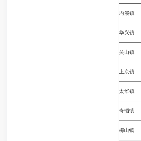
均溪镇
华兴镇
吴山镇
上京镇
太华镇
奇韬镇
梅山镇