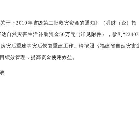
局
关于下
2019
年
省级第二批救灾
资金的通知》
（
明
财
（企）
指
下达自然灾害生活补助资金
50
万元
（
详见附件
）
，
款列
“22
住房灾后重建等灾后恢复重建工作。请
按照《福建省自然灾害
目绩效管理，提高资金
使用效益。
表