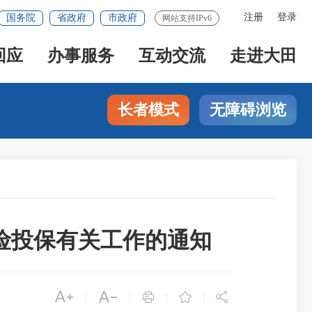
注册
登录
国务院
省政府
市政府
网站支持IPv6
回应
办事服务
互动交流
走进大田
长者模式
无障碍浏览
险投保有关工作的通知





|
|
|
|