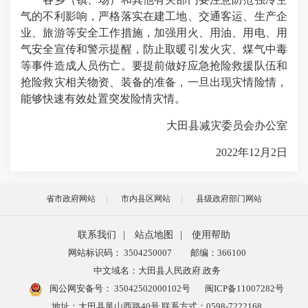
气的不利影响，严格落实在建工地、交通客运、生产企
业、旅游等安全工作措施，加强用火、用油、用电、用
气安全宣传和警示提醒，防止取暖引发火灾、煤气中毒
等事件造成人员伤亡。要提前做好应急抢险救援队伍和
抢险救灾相关物资、装备的准备，一旦出现灾情险情，
能够快速有效处置突发险情灾情。
大田县减灾委员会办公室
2022年12月2日
省市政府网站
市内县区网站
县级政府部门网站
联系我们
|
站点地图
|
使用帮助
网站标识码： 3504250007
邮编：366100
中文域名：大田县人民政府.政务
闽公网安备号：
35042502000102号
闽ICP备11007282号
地址：大田县凤山西路40号 联系方式：0598-7222168