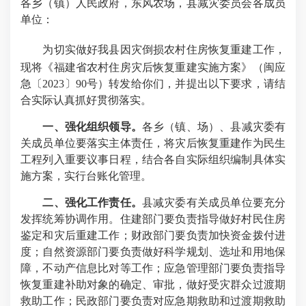
各乡（镇）人民政府，东风农场，县减灾委员会各成员
单位：
为切实做好我县因灾倒损农村住房恢复重建工作，
现将《福建省农村住房灾后恢复重建实施方案》（闽应
急〔2023〕90号）转发给你们，并提出以下要求，请结
合实际认真抓好贯彻落实。
一、强化组织领导。
各乡（镇、场）、县减灾委有
关成员单位要落实主体责任，将灾后恢复重建作为民生
工程列入重要议事日程，结合各自实际组织编制具体实
施方案，实行台账化管理。
二、强化工作责任。
县减灾委有关成员单位要充分
发挥统筹协调作用。住建部门要负责指导做好村民住房
鉴定和灾后重建工作；财政部门要负责加快资金拨付进
度；自然资源部门要负责做好科学规划、选址和用地保
障，不动产信息比对等工作；应急管理部门要负责指导
恢复重建补助对象的确定、审批，做好受灾群众过渡期
救助工作；民政部门要负责对应急期救助和过渡期救助