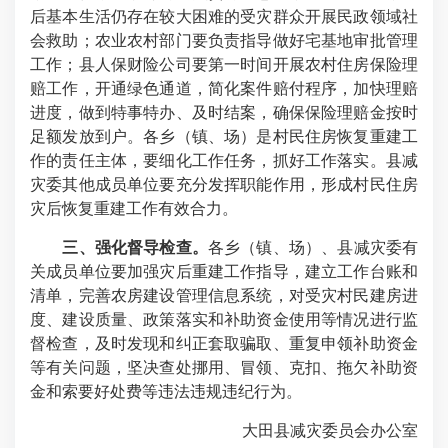
后基本生活仍存在较大困难的受灾群众开展民政领域社
会救助；农业农村部门要负责指导做好宅基地审批管理
工作；县人保财险公司要第一时间开展农村住房保险理
赔工作，开通绿色通道，简化案件赔付程序，加快理赔
进度，做到特事特办、及时结案，确保保险理赔金按时
足额发放到户。各乡（镇、场）是村民住房恢复重建工
作的责任主体，要细化工作任务，抓好工作落实。县减
灾委其他成员单位要充分发挥职能作用，形成村民住房
灾后恢复重建工作有效合力。
三、强化督导检查。
各乡（镇、场）、县减灾委有
关成员单位要加强灾后重建工作指导，建立工作台账和
清单，完善农房建设管理信息系统，对受灾村民建房进
度、建设质量、政策落实和补助资金使用等情况进行监
督检查，及时发现和纠正套取骗取、重复申领补助资金
等有关问题，坚决查处挪用、冒领、克扣、拖欠补助资
金和索要好处费等违法违规违纪行为。
大田县减灾委员会办公室