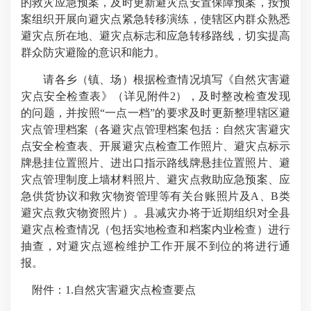
的救灾应急预案，及时更新避灾点安置保障预案，按预
案组织开展向避灾点紧急转移演练，使辖区内群众熟悉
避灾点所在地、避灾点标志和应急转移路线，切实提高
群众防灾避险的意识和能力。
请各乡（镇、场）根据检查情况填写《自然灾害避
灾点安全检查表》（详见附件2），及时整改检查发现
的问题，并按照“一点一档”的要求及时更新整理辖区避
灾点管理档案（各避灾点管理档案包括：自然灾害避灾
点安全检查表、开展避灾点检查工作照片、避灾点标示
牌悬挂位置照片、进出口指示路线牌悬挂位置照片、避
灾点管理制度上墙材料照片、避灾点救助应急预案、应
急供货协议和救灾物资管理等有关台账照片及A、B类
避灾点救灾物资照片）。县减灾办将于近期组织对全县
避灾点检查情况（包括实地检查和档案内业检查）进行
抽查，对避灾点巡检维护工作开展不到位的将进行通
报。
附件：1.自然灾害避灾点检查要点