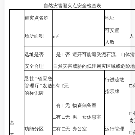
自然灾害避灾点安全检查表
避灾点名称
地址
可安置
2
场所面积
人
m
人数
选址是否
□是 □否 避开可能遭受泥石流、山体
安全合理
自然灾害威胁的低洼易灾区域或危险地
悬挂“省应急
行进疏散
管理厅”发放
£有 £无
□
指示牌
的标识牌
□有 □无 物资储备室
□
□有 □无 男、女休息室
责
基
功能分区
□有 □无 办公室
运行管理
□
本