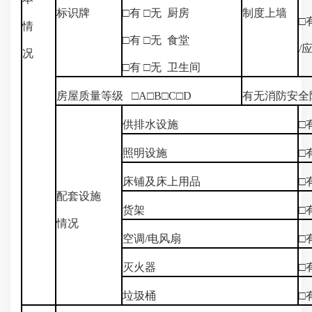
标识牌
□有 □无 厨房
制度上墙
□
情
□有 □无 食堂
/
况
□有 □无 卫生间
房屋质量等级 □A□B□C□D
有无消防安全隐
供排水设施
□
照明设施
□
床铺及床上用品
□
配套设施
货架
□
情况
空调/电风扇
□
灭火器
□
垃圾桶
□