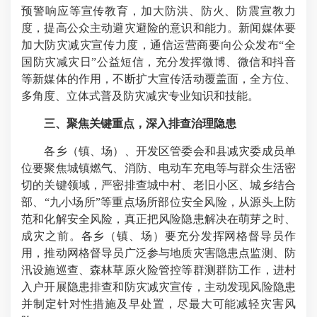
预警响应等宣传教育，加大防洪、防火、防震宣教力
度，提高公众主动避灾避险的意识和能力。新闻媒体要
加大防灾减灾宣传力度，通信运营商要向公众发布“全
国防灾减灾日”公益短信，充分发挥微博、微信和抖音
等新媒体的作用，不断扩大宣传活动覆盖面，全方位、
多角度、立体式普及防灾减灾专业知识和技能。
三、聚焦关键重点，深入排查治理隐患
各乡（镇、场）、开发区管委会和县减灾委成员单
位要聚焦城镇燃气、消防、电动车充电等与群众生活密
切的关键领域，严密排查城中村、老旧小区、城乡结合
部、“九小场所”等重点场所部位安全风险，从源头上防
范和化解安全风险，真正把风险隐患解决在萌芽之时、
成灾之前。各乡（镇、场）要充分发挥网格督导员作
用，推动网格督导员广泛参与地质灾害隐患点监测、防
汛设施巡查、森林草原火险管控等群测群防工作，进村
入户开展隐患排查和防灾减灾宣传，主动发现风险隐患
并制定针对性措施及早处置，尽最大可能减轻灾害风