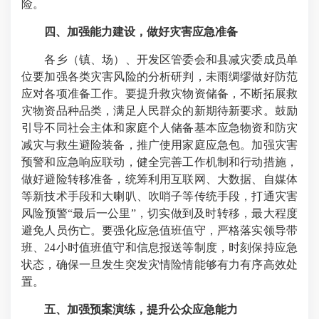
险。
四、加强能力建设，做好灾害应急准备
各乡（镇、场）、开发区管委会和县减灾委成员单
位要加强各类灾害风险的分析研判，未雨绸缪做好防范
应对各项准备工作。要提升救灾物资储备，不断拓展救
灾物资品种品类，满足人民群众的新期待新要求。鼓励
引导不同社会主体和家庭个人储备基本应急物资和防灾
减灾与救生避险装备，推广使用家庭应急包。加强灾害
预警和应急响应联动，健全完善工作机制和行动措施，
做好避险转移准备，统筹利用互联网、大数据、自媒体
等新技术手段和大喇叭、吹哨子等传统手段，打通灾害
风险预警“最后一公里”，切实做到及时转移，最大程度
避免人员伤亡。要强化应急值班值守，严格落实领导带
班、24小时值班值守和信息报送等制度，时刻保持应急
状态，确保一旦发生突发灾情险情能够有力有序高效处
置。
五、加强预案演练，提升公众应急能力