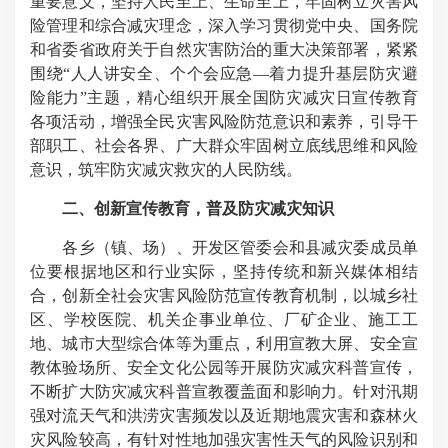
重要意义，坚持人民至上、生命至上，牢固树立灾害风
险管理和综合减灾理念，深入学习贯彻党中央、国务院
和省委省政府关于自然灾害防治的重大决策部署，紧紧
围绕“人人讲安全、个个会应急—着力提升基层防灾避
险能力”主题，精心组织开展全国防灾减灾日宣传教育
各项活动，增强全民灾害风险防范意识和素养，引导干
部职工、社会各界、广大群众牢固树立底线思维和风险
意识，筑牢防灾减灾救灾的人民防线。
二、创新宣传教育，普及防灾减灾知识
各乡（镇、场）、开发区管委会和县减灾委成员单
位要根据地区和行业实际，坚持传统和新兴媒体相结
合，创新全社会灾害风险防范宣传教育机制，以城乡社
区、学校医院、机关企事业单位、厂矿企业、施工工
地、城市大型综合体等为重点，利用宣教大屏、安全宣
教体验场所、安全文化公园等开展防灾减灾科普宣传，
不断扩大防灾减灾科普宣教覆盖面和影响力。针对汛期
强对流天气和洪涝灾害频发以及近期地震灾害和森林火
灾风险较高，有针对性地加强灾害性天气的风险识别和